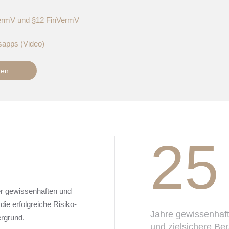
VermV und §12 FinVermV
sapps (Video)
hen
25
ner gewissenhaften und
die erfolgreiche Risiko-
Jahre gewissenhaf
ergrund.
und zielsichere Be