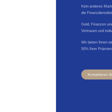
Kein anderes Markt
die Finanzdienstle
Geld, Finanzen un
Vertrauen und indi
Wir bieten Ihnen e
50% Ihrer Prämien
Kontaktieren S