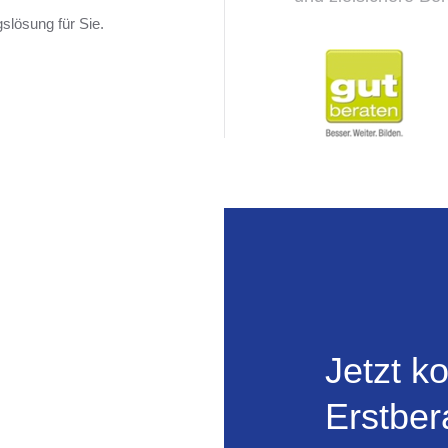
gslösung für Sie.
Jetzt k
Erstber