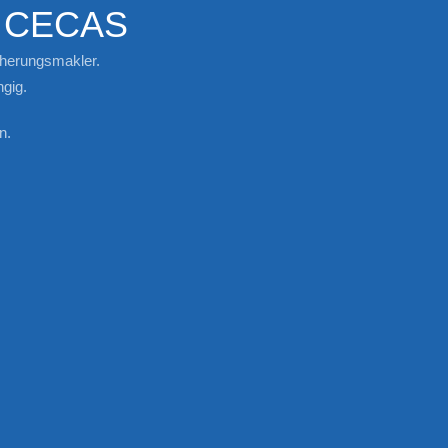
i CECAS
cherungsmakler.
gig.
n.